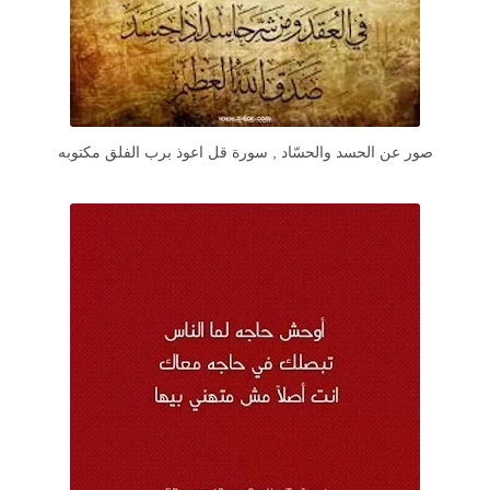
صور عن الحسد والحسّاد , سورة قل اعوذ برب الفلق مكتوبه