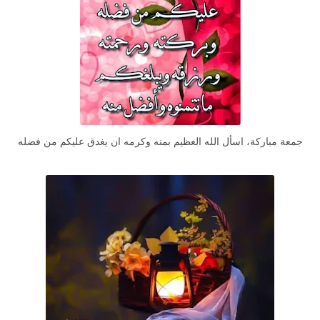
جمعة مباركة، اسأل الله العظيم بمنه وكرمه ان يغدق عليكم من فضله