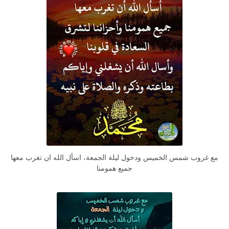
مع غروب شمس الخميس ودخول ليلة الجمعة، اسأل الله ان تغرب معها
جميع همومنا