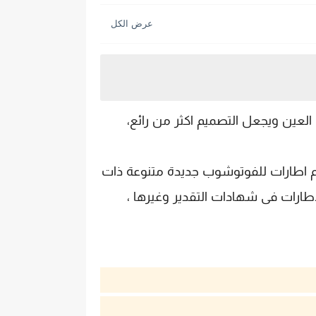
صميم منفرد جديدة بجودة عالية HD ، تصميم رائع يجذب العين ويجعل التصميم اكثر من رائع،
ميم اطارات للفوتوشوب جديدة متنوعة ذات
لاطارات فى شهادات التقدير وغيرها ،