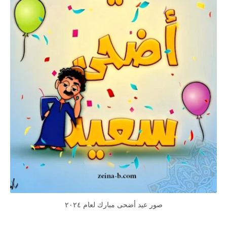
صور عيد أضحى مبارك لعام ٢٠٢٤