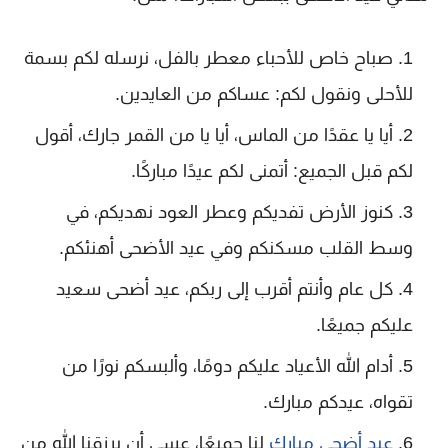
صباح خاص للأحباء معطر بالفل، نرسله لكم بسمة
للأحلى ونقول لكم: عساكم من العايدين.
أيا يا عقدًا من الماس، أيا يا من القمر جارك، أقول
لكم قبل الجميع: أتمنى لكم عيدًا مباركًا.
كنوز الأرض تفديكم وعطر العود نهديكم، في
وسط القلب مسكنكم وفي عيد الأضحى أهنئكم.
كل عام وأنتم أقرب إلى ربكم، عيد أضحى سعيد
عليكم جميعًا.
أدام الله الأعياد عليكم دومًا، وألبسكم نورًا من
تقواه، عيدكم مبارك.
عيد أضحى مبارك
لنا جميعًا، عسى أن يرزقنا الله من