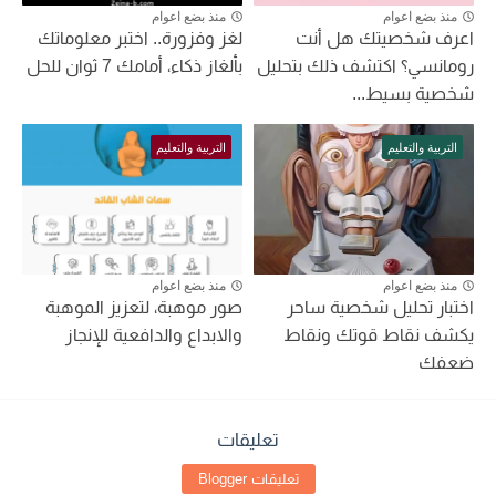
منذ بضع اعوام
منذ بضع اعوام
اعرف شخصيتك هل أنت
لغز وفزورة.. اختبر معلوماتك
رومانسي؟ اكتشف ذلك بتحليل
بألغاز ذكاء، أمامك 7 ثوان للحل
شخصية بسيط...
التربية والتعليم
التربية والتعليم
منذ بضع اعوام
منذ بضع اعوام
اختبار تحليل شخصية ساحر
صور موهبة، لتعزيز الموهبة
يكشف نقاط قوتك ونقاط
والابداع والدافعية للإنجاز
ضعفك
تعليقات
تعليقات Blogger