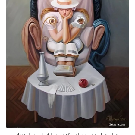
اختبار تحليل شخصية ساحر يكشف نقاط قوتك ونقاط ضعفك