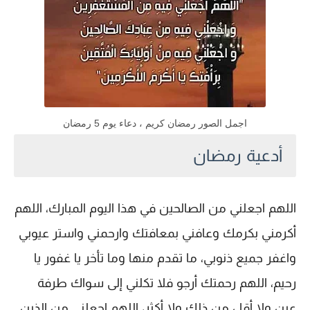
اجمل الصور رمضان كريم ، دعاء يوم 5 رمضان
أدعية رمضان
اللهم اجعلني من الصالحين في هذا اليوم المبارك، اللهم
أكرمني بكرمك وعافني بمعافتك وارحمني واستر عيوبي
واغفر جميع ذنوبي، ما تقدم منها وما تأخر يا غفور يا
رحيم، اللهم رحمتك أرجو فلا تكلني إلى سواك طرفة
عين ولا أقل من ذلك ولا أكثر، اللهم اجعلني من الذين