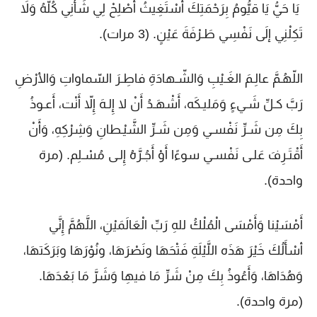
يَا حَيُّ يَا قيُّومُ بِرَحْمَتِكَ أسْتَغِيثُ أصْلِحْ لِي شَأنِي كُلَّهُ وَلاَ
تَكِلْنِي إلَى نَفْسِي طَـرْفَةَ عَيْنٍ. (3 مرات).
اللّهُـمَّ عالِـمَ الغَـيْبِ وَالشّـهادَةِ فاطِـرَ السّماواتِ وَالأرْضِ
رَبَّ كـلِّ شَـيءٍ وَمَليـكَه، أَشْهَـدُ أَنْ لا إِلـهَ إِلاّ أَنْت، أَعـوذُ
بِكَ مِن شَـرِّ نَفْسـي وَمِن شَـرِّ الشَّيْـطانِ وَشِرْكِهِ، وَأَنْ
أَقْتَـرِفَ عَلـى نَفْسـي سوءًا أَوْ أَجُـرَّهُ إِلـى مُسْـلِم. (مرة
واحدة).
أَمْسَيْنا وَأَمْسَى الْمُلْكُ للهِ رَبِّ الْعَالَمَيْنِ، اللَّهُمَّ إِنَّي
أسْأَلُكَ خَيْرَ هَذَه اللَّيْلَةِ فَتْحَهَا ونَصْرَهَا، ونُوْرَهَا وبَرَكَتهَا،
وَهُدَاهَا، وَأَعُوذُ بِكَ مِنْ شَرِّ مَا فيهِا وَشَرَّ مَا بَعْدَهَا.
(مرة واحدة).