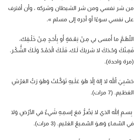
من شر نفسي ومن شر الشيطان وشركه ، وأن أقترف
على نفسي سوءًا أو أجره إلى مسلم ».
اللّهُـمَّ ما أَمسى بي مِـنْ نِعْـمَةٍ أَو بِأَحَـدٍ مِـنْ خَلْـقِك،
فَمِـنْكَ وَحْـدَكَ لا شريكَ لَـك، فَلَـكَ الْحَمْـدُ وَلَـكَ الشُّكْـر.
(مرة واحدة).
حَسْبِـيَ اللّهُ لا إلهَ إلاّ هُوَ عَلَـيهِ تَوَكَّـلتُ وَهُوَ رَبُّ العَرْشِ
العَظـيم. (7 مرات).
بِسـمِ اللهِ الذي لا يَضُـرُّ مَعَ إسمِـهِ شَيءٌ في الأرْضِ وَلا
في السّمـاءِ وَهـوَ السّمـيعُ العَلـيم. (3 مرات).