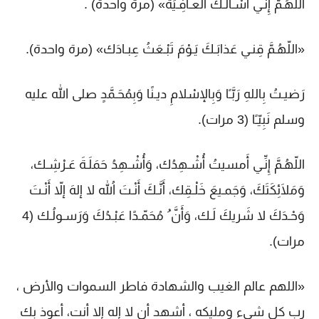
اللّهُـمَّ إِنَّـي أَسْـأَلُـكَ العـافِـيَة» (مرة واحدة) .
«اللّهُـمَّ قِنـي عَذابَـكَ يَـوْمَ تَبْـعَثُ عِبـادَك» (مرة واحدة).
رَضيـتُ بِاللهِ رَبَّـًا وَبِالإسْلامِ ديـنًا وَبِمُحَـمَّدٍ صلى الله عليه
وسلم نَبِيّـًا (3 مرات).
اللّهُـمَّ إِنِّـي أَمسيتُ أُشْـهِدُك، وَأُشْـهِدُ حَمَلَـةَ عَـرْشِـك،
وَمَلَائِكَتَكَ، وَجَمـيعَ خَلْـقِك، أَنَّـكَ أَنْـتَ اللهُ لا إلهَ إلاّ أَنْـتَ
وَحْـدَكَ لا شَريكَ لَـك، وَأَنَّ ُ مُحَمّـدًا عَبْـدُكَ وَرَسـولُـك (4
مرات).
«اللهم عالم الغيب والشهادة فاطر السموات والأرض ،
رب كل شيء ومليكه ، أشهد أن لا إله إلا أنت، أعوذ بك