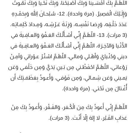
اللّهُـمَّ بِكَ أَمْسَـينا وَبِكَ أَصْـبَحْنا، وَبِكَ نَحْـيا وَبِكَ نَمُـوتُ
وَإِلَـيْكَ الْمَصِيرُ. (مرة واحدة). 12- سُبْحـانَ اللهِ وَبِحَمْـدِهِ
عَدَدَ خَلْـقِه، وَرِضـا نَفْسِـه، وَزِنَـةَ عَـرْشِـه، وَمِـدادَ كَلِمـاتِـه.
(3 مرات). 13- اللّهُـمَّ إِنِّـي أسْـأَلُـكَ العَـفْوَ وَالعـافِـيةَ في
الدُّنْـيا وَالآخِـرَة، اللّهُـمَّ إِنِّـي أسْـأَلُـكَ العَـفْوَ وَالعـافِـيةَ في
ديني وَدُنْـيايَ وَأهْـلي وَمالـي، اللّهُـمَّ اسْتُـرْ عـوْراتي وَآمِـنْ
رَوْعاتـي، اللّهُـمَّ احْفَظْـني مِن بَـينِ يَدَيَّ وَمِن خَلْفـي وَعَن
يَمـيني وَعَن شِمـالي، وَمِن فَوْقـي، وَأَعـوذُ بِعَظَمَـتِكَ أَن
أُغْـتالَ مِن تَحْتـي. (مرة واحدة).
اللّهُـمَّ إِنّـي أَعوذُ بِكَ مِنَ الْكُـفر، وَالفَـقْر، وَأَعـوذُ بِكَ مِنْ
عَذابِ القَـبْر، لا إلهَ إلاّ أَنْـتَ. (3 مرات).