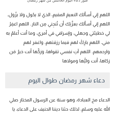
صور دعاء اليوم الخامس من شهر رمضان
اللهم إني أسألك النعيمَ المقيم، الذي لا يحُول ولا يزُول.
اللهم إني أسألك بعزَّتِك أن تُنجِني مِن النار. اللهم اغفِرْ
لي خطيئتي وجهلي، وإسرافي في أمري، وما أنت أعلمُ به
مني. اللهم بارِكْ لهم فيما رزقتهم، واغفر لهم
وارحمهم. اللهم آتِ نفسي تقواها، وزكِّها أنت خيرُ مَن
زكاها، أنت وليُّها ومولاها
دعاء شهر رمضان طوال اليوم
الدعاء مخ العبادة، وهو سنة عن الرسول المختار صلي
الله عليه وسلم، لذلك حثنا ديننا الحنيف على الدعاء، يا