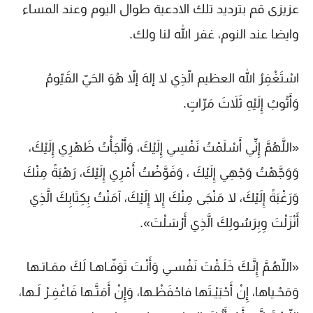
عزيزى قم بترديد تلك الادعية طوال اليوم وعند المساء
وايضا عند النوم، غفر الله لنا ولك.
اسْتَغْفِرُ الله العظيم الّذِي لا إلهَ إلاّ هُوَ الحَيّ القَيّومُ
وَأَتُوبُ إِلَيْهِ ثَلاَثَ مَرّاتٍ.
«اللَّهُمَّ إِنِّي أَسْلَمْتُ نَفْسِي إِلَيْكَ، وَأَلْجَأْتُ ظَهْرِي إِلَيْكَ،
وَوَجَّهْتُ وَجْهِي إِلَيْكَ ، وَفَوَّضْتُ أَمْرِي إِلَيْكَ، رَهْبَةً مِنْكَ
وَرَغْبَةً إِلَيْكَ، لا مَنْجَى مِنْكَ إِلا إِلَيْكَ، آمَنْتُ بِكِتَابِكَ الَّذِي
أَنْزَلْتَ وِبِرَسُولِكَ الَّذِي أَرْسَلْتَ».
«اللّهُـمَّ إِنَّـكَ خَلَـقْتَ نَفْسـي وَأَنْـتَ تَوَفّـاهـا لَكَ ممَـاتـها
وَمَحْـياها، إِنْ أَحْيَيْـتَها فاحْفَظْـها، وَإِنْ أَمَتَّـها فَاغْفِـرْ لَـها،