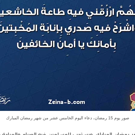
صور يوم 15 رمضان، دعاء اليوم الخامس عشر من شهر رمضان المبارك
شهر رمضان المبارك، ويستحب للمسلمين فيه الصيام والعبادة