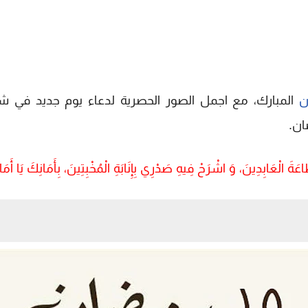
ن
المبارك، مع اجمل الصور الحصرية لدعاء يوم جديد في ش
َاعَةَ الْعَابِدِينَ، وَ اشْرَحْ فِيهِ صَدْرِي بِإِنَابَةِ الْمُخْبِتِينَ، بِأَمَانِكَ يَا 